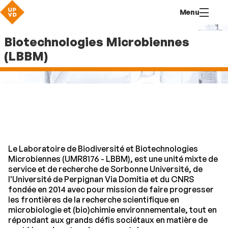
Aller
Navigation
Accès
Connexion
Menu
au
directs
Laboratoire de Biodiversité et
contenu
Biotechnologies Microbiennes
(LBBM)
Le Laboratoire de Biodiversité et Biotechnologies
Microbiennes (UMR8176 - LBBM), est une unité mixte de
service et de recherche de Sorbonne Université, de
l'Université de Perpignan Via Domitia et du CNRS
fondée en 2014 avec pour mission de faire progresser
les frontières de la recherche scientifique en
microbiologie et (bio)chimie environnementale, tout en
répondant aux grands défis sociétaux en matière de