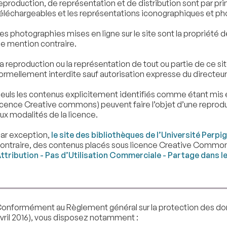
eproduction, de représentation et de distribution sont par pr
éléchargeables et les représentations iconographiques et p
es photographies mises en ligne sur le site sont la propriété 
e mention contraire.
a reproduction ou la représentation de tout ou partie de ce site
ormellement interdite sauf autorisation expresse du directeur 
euls les contenus explicitement identifiés comme étant mis en
icence Creative commons) peuvent faire l’objet d’une repro
ux modalités de la licence.
ar exception,
le site des bibliothèques de l’Université Perpi
ontraire, des contenus placés sous licence Creative Commo
ttribution - Pas d’Utilisation Commerciale - Partage dans 
onformément au Règlement général sur la protection des d
vril 2016), vous disposez notamment :