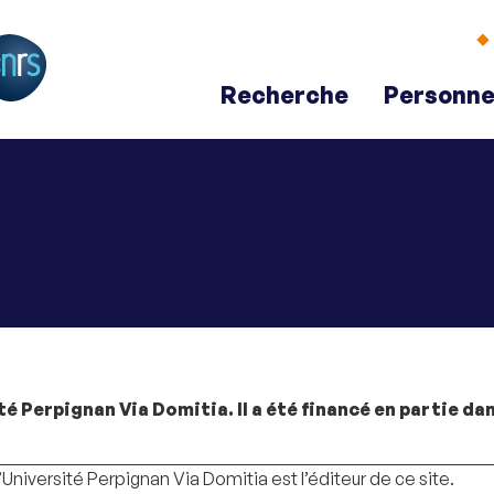
Aller
Navigation
Accès
Connexion
au
directs
contenu
Recherche
Personne
sité Perpignan Via Domitia. Il a été financé en partie d
’Université Perpignan Via Domitia est l’éditeur de ce site.