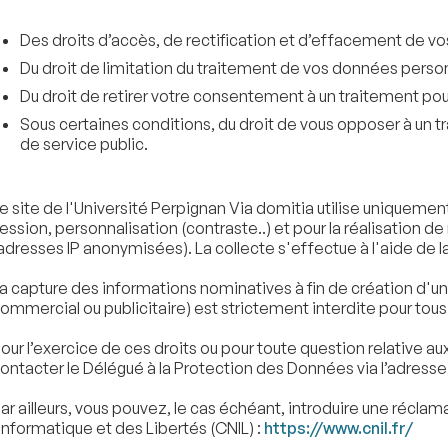
Des droits d’accès, de rectification et d’effacement de v
Du droit de limitation du traitement de vos données person
Du droit de retirer votre consentement à un traitement pour 
Sous certaines conditions, du droit de vous opposer à un t
de service public.
e site de l'Université Perpignan Via domitia utilise uniqueme
ession, personnalisation (contraste..) et pour la réalisation
adresses IP anonymisées). La collecte s'effectue à l'aide de l
a capture des informations nominatives à fin de création d'u
ommercial ou publicitaire) est strictement interdite pour tous
our l’exercice de ces droits ou pour toute question relative 
ontacter le Délégué à la Protection des Données via l’adresse
ar ailleurs, vous pouvez, le cas échéant, introduire une récl
’Informatique et des Libertés (CNIL) :
https://www.cnil.fr/