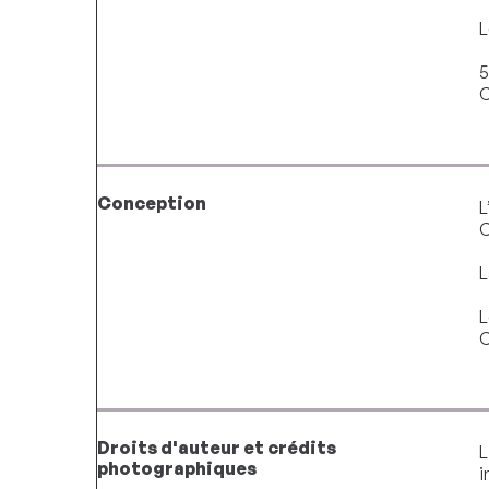
L
5
C
Conception
L
C
L
L
C
Droits d'auteur et crédits
L
photographiques
i