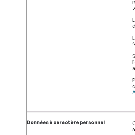
r
t
L
d
L
f
S
l
a
P
c
A
Données à caractère personnel
C
a