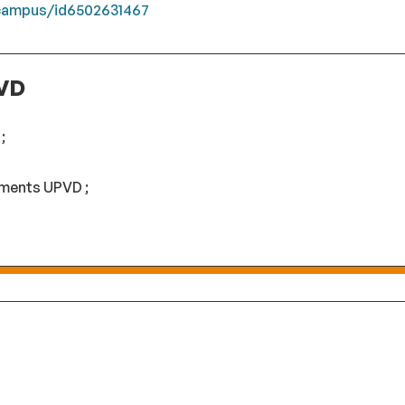
-campus/id6502631467
PVD
;
ements UPVD ;