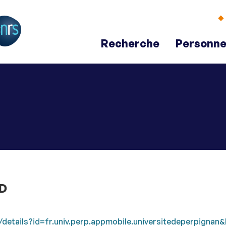
Aller
Navigation
Accès
Connexion
au
directs
contenu
Recherche
Personne
VD
details?id=fr.univ.perp.appmobile.universitedeperpignan&