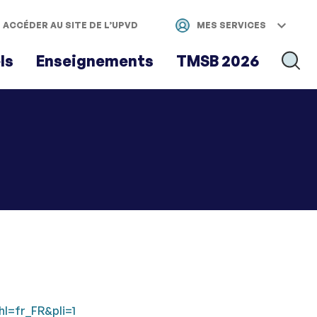
ACCÉDER AU SITE DE L’UPVD
MES SERVICES
ls
Enseignements
TMSB 2026
RECH
hl=fr_FR&pli=1