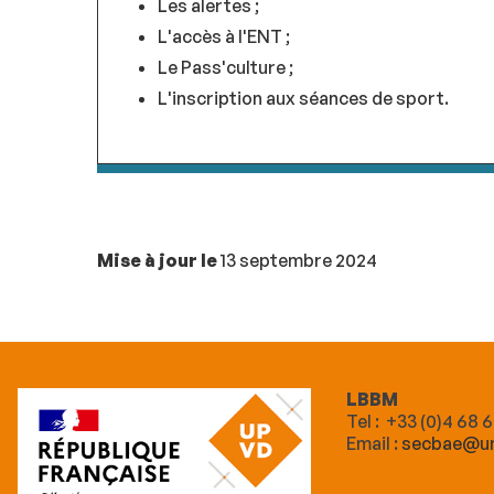
Les alertes ;
L'accès à l'ENT ;
Le Pass'culture ;
L'inscription aux séances de sport.
Mise à jour le
13 septembre 2024
LBBM
Tel : +33 (0)4 68 
Email :
secbae@un